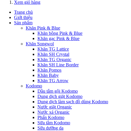
Xem giỏ hàng
Trang chủ
Giới thiệu
Sản phẩm
Khăn Pink & Blue
Khăn bông Pink & Blue
Khăn gạc Pink & Blue
Khăn Songwol
Khăn TG Lattice
Khăn SH Crystal
Khăn TG Organic
Khăn SH Line Border
Khăn Pomos
Khăn Baby
Khăn TG Arrow
Kodomo
Dầu tắm gội Kodomo
Dung dịch giặt Kodomo
Dung dịch làm sạch đồ dùng Kodomo
Nước giặt Organic
Nước xả Organic
Phấn Kodomo
Sữa tắm Kodomo
Sữa dưỡng da