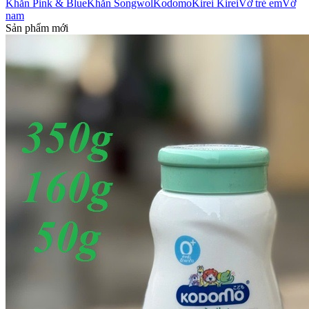
Khăn Pink & Blue
Khăn Songwol
Kodomo
Kirei Kirei
Vớ trẻ em
Vớ
nam
Sản phẩm mới