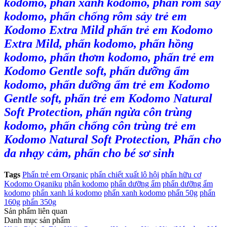
kodomo, phấn xanh kodomo, phấn rôm sảy
kodomo, phấn chống rôm sảy trẻ em
Kodomo Extra Mild phấn trẻ em Kodomo
Extra Mild, phấn kodomo, phấn hồng
kodomo, phấn thơm kodomo, phấn trẻ em
Kodomo Gentle soft, phấn dưỡng ẩm
kodomo, phấn dưỡng ẩm trẻ em Kodomo
Gentle soft, phấn trẻ em Kodomo Natural
Soft Protection, phấn ngừa côn trùng
kodomo, phấn chống côn trùng trẻ em
Kodomo Natural Soft Protection, Phấn cho
da nhạy cảm, phấn cho bé sơ sinh
Tags
Phấn trẻ em Organic
phấn chiết xuất lô hội
phấn hữu cơ
Kodomo Oganiku
phấn kodomo
phấn dưỡng ẩm
phấn dưỡng ẩm
kodomo
phấn xanh lá kodomo
phấn xanh kodomo
phấn 50g
phấn
160g
phấn 350g
Sản phẩm liên quan
Danh mục sản phẩm