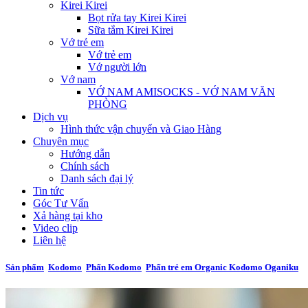
Kirei Kirei
Bọt rửa tay Kirei Kirei
Sữa tắm Kirei Kirei
Vớ trẻ em
Vớ trẻ em
Vớ người lớn
Vớ nam
VỚ NAM AMISOCKS - VỚ NAM VĂN
PHÒNG
Dịch vụ
Hình thức vận chuyển và Giao Hàng
Chuyên mục
Hướng dẫn
Chính sách
Danh sách đại lý
Tin tức
Góc Tư Vấn
Xả hàng tại kho
Video clip
Liên hệ
Sản phẩm
Kodomo
Phấn Kodomo
Phấn trẻ em Organic Kodomo Oganiku