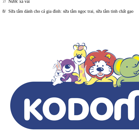
7/ Nước xả vải
8/ Sữa tắm dành cho cả gia đình: sữa tắm ngọc trai, sữa tắm tinh chất gạo