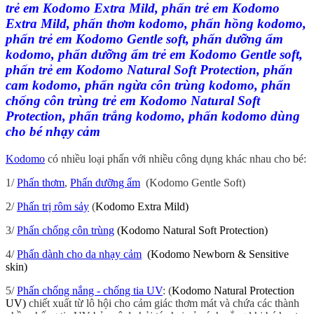
trẻ em Kodomo Extra Mild, phấn trẻ em Kodomo
Extra Mild, phấn thơm kodomo, phấn hồng kodomo,
phấn trẻ em Kodomo Gentle soft, phấn dưỡng ẩm
kodomo, phấn dưỡng ẩm trẻ em Kodomo Gentle soft,
phấn trẻ em Kodomo Natural Soft Protection, phấn
cam kodomo, phấn ngừa côn trùng kodomo, phấn
chống côn trùng trẻ em Kodomo Natural Soft
Protection, phấn trắng kodomo, phấn kodomo dùng
cho bé nhạy cảm
Kodomo
có nhiều loại phấn với nhiều công dụng khác nhau cho bé:
1/
Phấn thơm
,
Phấn dưỡng ẩm
(Kodomo Gentle Soft)
2/
Phấn trị rôm sảy
(
Kodomo Extra Mild)
3/
Phấn chống côn trùng
(Kodomo Natural Soft Protection)
4/
Phấn dành cho da nhạy cảm
(Kodomo Newborn & Sensitive
skin)
5/
Phấn chống nắng - chống tia UV
: (
Kodomo Natural Protection
UV)
chiết xuất từ lô hội cho cảm giác thơm mát và chứa các thành