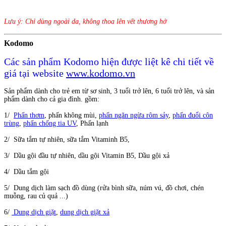
Lưu ý: Chỉ dùng ngoài da, không thoa lên vết thương hở
Kodomo
Các sản phẩm Kodomo hiện được liệt kê chi tiết về
giá tại website
www.kodomo.vn
Sản phẩm dành cho trẻ em từ sơ sinh, 3 tuổi trở lên, 6 tuổi trở lên, và sản
phẩm dành cho cả gia đình. gồm:
1/
Phấn thơm
, phấn không mùi,
phấn ngăn ngừa rôm sảy
,
phấn đuổi côn
trùng
,
phấn chống tia UV
, Phấn lạnh
2/ Sữa tắm tự nhiên, sữa tắm Vitaminh B5,
3/ Dầu gội đầu tự nhiên, dầu gội Vitamin B5, Dầu gội xả
4/ Dầu tắm gội
5/ Dung dịch làm sạch đồ dùng (rửa bình sữa, núm vú, đồ chơi, chén
muỗng, rau củ quả ...)
6/
Dung dịch giặt
,
dung dịch giặt xả