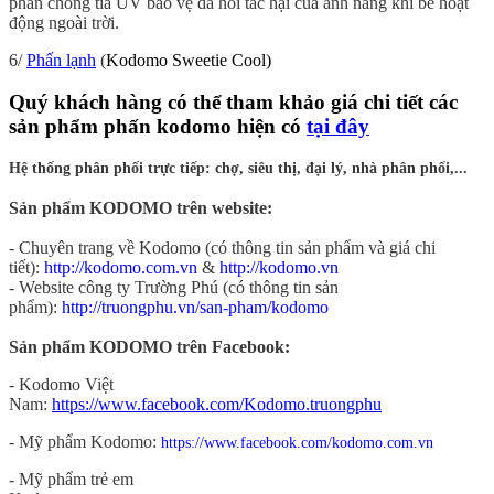
phần chống tia UV bảo vệ da hỏi tác hại của ánh nắng khi bé hoạt
động ngoài trời.
6/
Phấn lạnh
(
Kodomo Sweetie Cool)
Quý khách hàng có thể tham khảo giá chi tiết các
sản phẩm phấn kodomo hiện có
tại đây
Hệ thống phân phối trực tiếp: chợ, siêu thị, đại lý, nhà phân phối,...
Sản phẩm KODOMO trên website:
- Chuyên trang về Kodomo (có thông tin sản phẩm và giá chi
tiết):
http://kodomo.com.vn
&
http://kodomo.vn
- Website công ty Trường Phú (có thông tin sản
phẩm):
http://truongphu.vn/san-pham/kodomo
Sản phẩm KODOMO trên Facebook:
- Kodomo Việt
Nam:
https://www.facebook.com/Kodomo.truongphu
- Mỹ phẩm Kodomo:
https://www.facebook.com/kodomo.com.vn
- Mỹ phẩm trẻ em