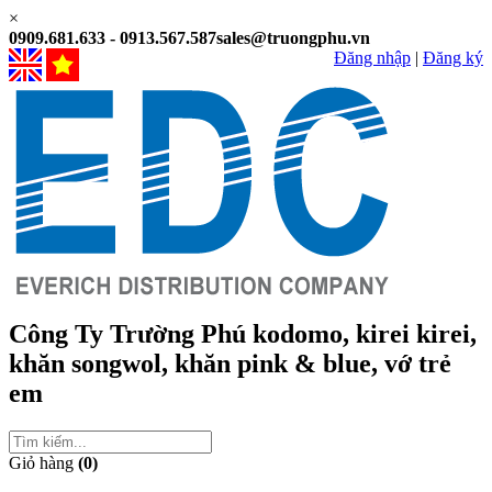
×
0909.681.633 - 0913.567.587
sales@truongphu.vn
Đăng nhập
|
Đăng ký
Công Ty Trường Phú
kodomo, kirei kirei,
khăn songwol, khăn pink & blue, vớ trẻ
em
Giỏ hàng
(0)