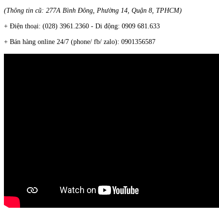
(Thông tin cũ: 277A Bình Đông, Phường 14, Quận 8, TPHCM)
+ Điện thoại: (028) 3961.2360 -
Di động: 0909 681.633
+ Bán hàng online 24/7 (phone/ fb/ zalo): 0901356587