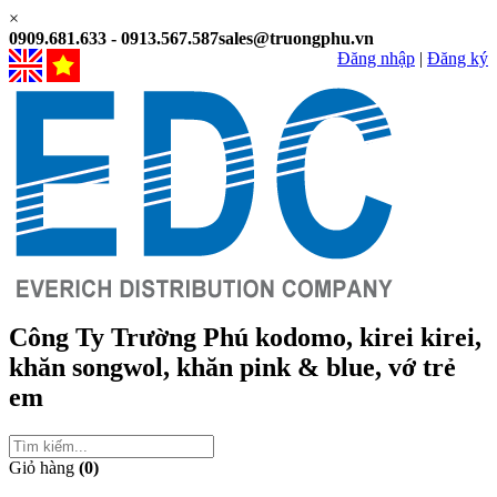
×
0909.681.633 - 0913.567.587
sales@truongphu.vn
Đăng nhập
|
Đăng ký
Công Ty Trường Phú
kodomo, kirei kirei,
khăn songwol, khăn pink & blue, vớ trẻ
em
Giỏ hàng
(0)