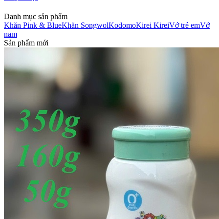
Danh mục sản phẩm
Khăn Pink & Blue
Khăn Songwol
Kodomo
Kirei Kirei
Vớ trẻ em
Vớ
nam
Sản phẩm mới