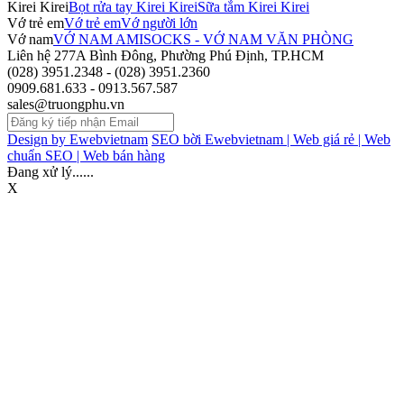
Kirei Kirei
Bọt rửa tay Kirei Kirei
Sữa tắm Kirei Kirei
Vớ trẻ em
Vớ trẻ em
Vớ người lớn
Vớ nam
VỚ NAM AMISOCKS - VỚ NAM VĂN PHÒNG
Liên hệ
277A Bình Đông, Phường Phú Định, TP.HCM
(028) 3951.2348 - (028) 3951.2360
0909.681.633 - 0913.567.587
sales@truongphu.vn
Design by Ewebvietnam
SEO bời Ewebvietnam |
Web giá rẻ |
Web
chuẩn SEO |
Web bán hàng
Đang xử lý......
X