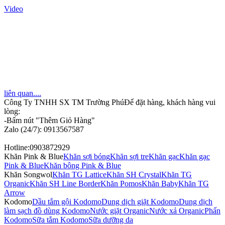
Video
liên quan....
Công Ty TNHH SX TM Trường Phú
Để đặt hàng, khách hàng vui
lòng:
-Bấm nút "Thêm Giỏ Hàng"
Zalo (24/7): 0913567587
Hotline:0903872929
Khăn Pink & Blue
Khăn sợi bóng
Khăn sợi tre
Khăn gạc
Khăn gạc
Pink & Blue
Khăn bông Pink & Blue
Khăn Songwol
Khăn TG Lattice
Khăn SH Crystal
Khăn TG
Organic
Khăn SH Line Border
Khăn Pomos
Khăn Baby
Khăn TG
Arrow
Kodomo
Dầu tắm gội Kodomo
Dung dịch giặt Kodomo
Dung dịch
làm sạch đồ dùng Kodomo
Nước giặt Organic
Nước xả Organic
Phấn
Kodomo
Sữa tắm Kodomo
Sữa dưỡng da