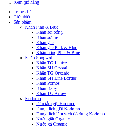
Xem giỏ hàng
Trang chủ
Giới thiệu
Sản phẩm
Khăn Pink & Blue
Khăn sợi bóng
Khăn sợi tre
Khăn gạc
Khăn gạc Pink & Blue
Khăn bông Pink & Blue
Khăn Songwol
Khăn TG Lattice
Khăn SH Crystal
Khăn TG Organic
Khăn SH Line Border
Khăn Pomos
Khăn Baby
Khăn TG Arrow
Kodomo
Dầu tắm gội Kodomo
Dung dịch giặt Kodomo
Dung dịch làm sạch đồ dùng Kodomo
Nước giặt Organic
Nước xả Organic