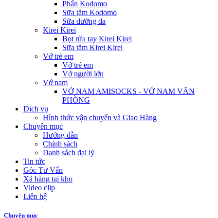
Phấn Kodomo
Sữa tắm Kodomo
Sữa dưỡng da
Kirei Kirei
Bọt rửa tay Kirei Kirei
Sữa tắm Kirei Kirei
Vớ trẻ em
Vớ trẻ em
Vớ người lớn
Vớ nam
VỚ NAM AMISOCKS - VỚ NAM VĂN
PHÒNG
Dịch vụ
Hình thức vận chuyển và Giao Hàng
Chuyên mục
Hướng dẫn
Chính sách
Danh sách đại lý
Tin tức
Góc Tư Vấn
Xả hàng tại kho
Video clip
Liên hệ
Chuyên mục