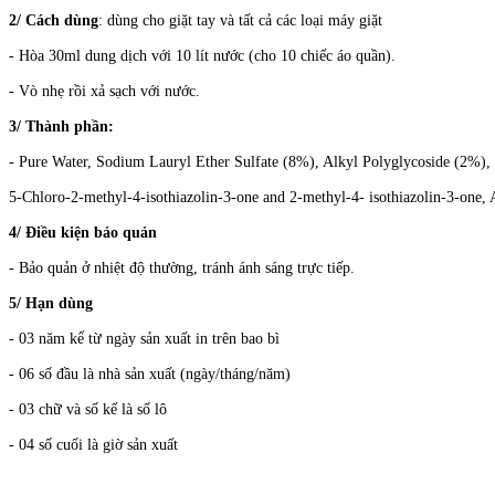
2/ Cách dùng
: dùng cho giặt tay và tất cả các loại máy giặt
- Hòa 30ml dung dịch với 10 lít nước (cho 10 chiếc áo quần).
- Vò nhẹ rồi xả sạch với nước.
3/ Thành phần:
- Pure Water, Sodium Lauryl Ether Sulfate (8%), Alkyl Polyglycoside (2%),
5-Chloro-2-methyl-4-isothiazolin-3-one and 2-methyl-4- isothiazolin-3-one, 
4/ Điều kiện bảo quản
- Bảo quản ở nhiệt độ thường, tránh ánh sáng trực tiếp.
5/ Hạn dùng
- 03 năm kể từ ngày sản xuất in trên bao bì
- 06 số đầu là nhà sản xuất (ngày/tháng/năm)
- 03 chữ và số kế là số lô
- 04 số cuối là giờ sản xuất