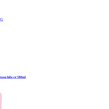
NG
Argan hữu cơ 580ml