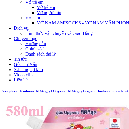
Vớ trẻ em
Vớ trẻ em
Vớ người lớn
Vớ nam
VỚ NAM AMISOCKS - VỚ NAM VĂN PHÒ
Dịch vụ
Hình thức vận chuyển và Giao Hàng
Chuyên mục
Hướng dẫn
Chính sách
Danh sách đại lý
Tin tức
Góc Tư Vấn
Xả hàng tại kho
Video clip
Liên hệ
Sản phẩm
Kodomo
Nước giặt Organic
Nước giặt organic kodomo tinh dầu 