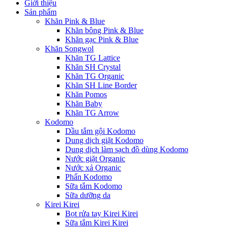
Giới thiệu
Sản phẩm
Khăn Pink & Blue
Khăn bông Pink & Blue
Khăn gạc Pink & Blue
Khăn Songwol
Khăn TG Lattice
Khăn SH Crystal
Khăn TG Organic
Khăn SH Line Border
Khăn Pomos
Khăn Baby
Khăn TG Arrow
Kodomo
Dầu tắm gội Kodomo
Dung dịch giặt Kodomo
Dung dịch làm sạch đồ dùng Kodomo
Nước giặt Organic
Nước xả Organic
Phấn Kodomo
Sữa tắm Kodomo
Sữa dưỡng da
Kirei Kirei
Bọt rửa tay Kirei Kirei
Sữa tắm Kirei Kirei