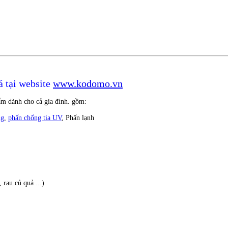
á tại website
www.kodomo.vn
phẩm dành cho cả gia đình. gồm:
ng
,
phấn chống tia UV
, Phấn lạnh
rau củ quả ...)