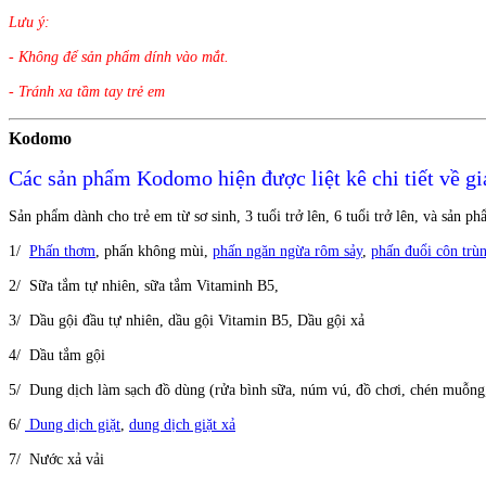
Lưu ý:
- Không để sản phẩm dính vào mắt.
- Tránh xa tầm tay trẻ em
Kodomo
Các sản phẩm Kodomo hiện được liệt kê chi tiết về gi
Sản phẩm dành cho trẻ em từ sơ sinh, 3 tuổi trở lên, 6 tuổi trở lên, và sản 
1/
Phấn thơm
, phấn không mùi,
phấn ngăn ngừa rôm sảy
,
phấn đuổi côn trù
2/ Sữa tắm tự nhiên, sữa tắm Vitaminh B5,
3/ Dầu gội đầu tự nhiên, dầu gội Vitamin B5, Dầu gội xả
4/ Dầu tắm gội
5/ Dung dịch làm sạch đồ dùng (rửa bình sữa, núm vú, đồ chơi, chén muỗng, 
6/
Dung dịch giặt
,
dung dịch giặt xả
7/ Nước xả vải