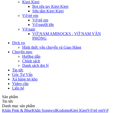
Kirei Kirei
Bọt rửa tay Kirei Kirei
Sữa tắm Kirei Kirei
Vớ trẻ em
Vớ trẻ em
Vớ người lớn
Vớ nam
VỚ NAM AMISOCKS - VỚ NAM VĂN
PHÒNG
Dịch vụ
Hình thức vận chuyển và Giao Hàng
Chuyên mục
Hướng dẫn
Chính sách
Danh sách đại lý
Tin tức
Góc Tư Vấn
Xả hàng tại kho
Video clip
Liên hệ
Sản phẩm
Tin tức
Danh mục sản phẩm
Khăn Pink & Blue
Khăn Songwol
Kodomo
Kirei Kirei
Vớ trẻ em
Vớ