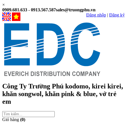
×
0909.681.633 - 0913.567.587
sales@truongphu.vn
Đăng nhập
|
Đăng ký
Công Ty Trường Phú
kodomo, kirei kirei,
khăn songwol, khăn pink & blue, vớ trẻ
em
Giỏ hàng
(0)