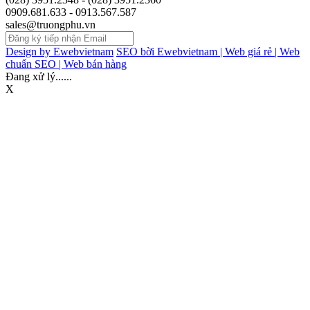
0909.681.633 - 0913.567.587
sales@truongphu.vn
Design by Ewebvietnam
SEO bời Ewebvietnam |
Web giá rẻ |
Web
chuẩn SEO |
Web bán hàng
Đang xử lý......
X