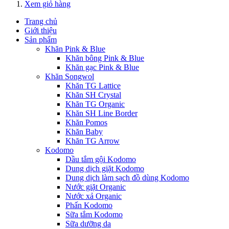
Xem giỏ hàng
Trang chủ
Giới thiệu
Sản phẩm
Khăn Pink & Blue
Khăn bông Pink & Blue
Khăn gạc Pink & Blue
Khăn Songwol
Khăn TG Lattice
Khăn SH Crystal
Khăn TG Organic
Khăn SH Line Border
Khăn Pomos
Khăn Baby
Khăn TG Arrow
Kodomo
Dầu tắm gội Kodomo
Dung dịch giặt Kodomo
Dung dịch làm sạch đồ dùng Kodomo
Nước giặt Organic
Nước xả Organic
Phấn Kodomo
Sữa tắm Kodomo
Sữa dưỡng da