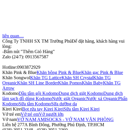
liên quan....
Công Ty TNHH SX TM Trường Phú
Để đặt hàng, khách hàng vui
lòng:
-Bấm nút "Thêm Giỏ Hàng"
Zalo (24/7): 0913567587
Hotline:0903872929
Khăn Pink & Blue
Khăn bông Pink & Blue
Khăn gạc Pink & Blue
Khăn Songwol
Khăn TG Lattice
Khăn SH Crystal
Khăn TG
Organic
Khăn SH Line Border
Khăn Pomos
Khăn Baby
Khăn TG
Arrow
Kodomo
Dầu tắm gội Kodomo
Dung dịch giặt Kodomo
Dung dịch
làm sạch đồ dùng Kodomo
Nước giặt Organic
Nước xả Organic
Phấn
Kodomo
Sữa tắm Kodomo
Sữa dưỡng da
Kirei Kirei
Bọt rửa tay Kirei Kirei
Sữa tắm Kirei Kirei
Vớ trẻ em
Vớ trẻ em
Vớ người lớn
Vớ nam
VỚ NAM AMISOCKS - VỚ NAM VĂN PHÒNG
Liên hệ
277A Bình Đông, Phường Phú Định, TP.HCM
(028) 3951.2348 - (028) 3951.2360